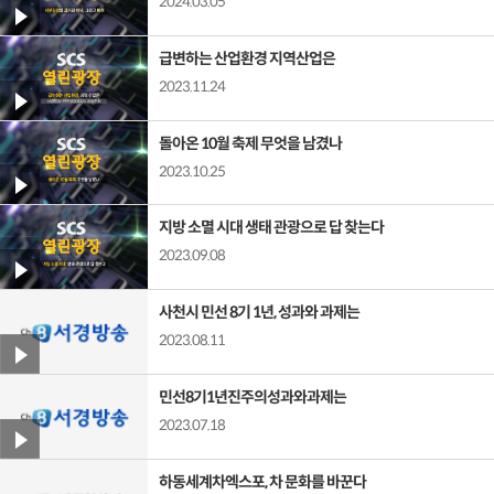
2024.03.05
급변하는 산업환경 지역산업은
2023.11.24
돌아온 10월 축제 무엇을 남겼나
2023.10.25
지방 소멸 시대 생태 관광으로 답 찾는다
2023.09.08
사천시 민선 8기 1년, 성과와 과제는
2023.08.11
민선8기1년진주의성과와과제는
2023.07.18
하동세계차엑스포, 차 문화를 바꾼다