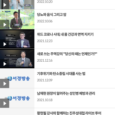
2022.10.20
당뇨와 음식 그리고 암
2022.10.06
위드 코로나 시대, 내 몸 건강과 면역 지키기
2021.12.23
새로 쓰는 주역강의 "당신의 때는 언제인가?"
2021.12.16
기후위기와 탄소중립 시대를 사는 법
2021.12.09
남재현 원장이 알려주는 성인병 예방과 관리
2021.10.18
황현필 강사와 함께하는 진주성대첩 라이브 투어