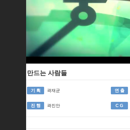
만드는 사람들
기 획
곽재균
연 출
진 행
곽진안
C G