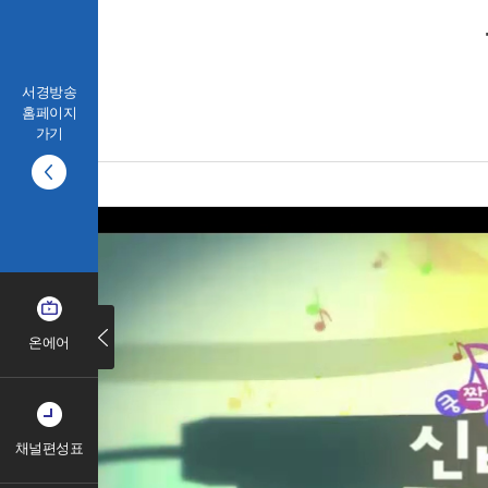
서경방송
홈페이지
가기
온에어
채널편성표