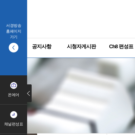
서경방송
홈페이지
가기
공지사항
시청자게시판
Ch8 편성표
온에어
채널편성표