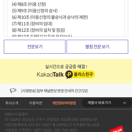
(4) 제8조 (이용 신청)
(5) 제9조 (이용신청의 승낙)
(6) 제10조 (이용신청의 불승낙과 승낙의 제한)
(7) 제11조 (장비의 임대)
(8) 제12조 (장비의 설치 및 점검)
(9) 제13조 (단말기기 등의 유지보수)
전문보기
별첨 전문 보기
제3장 서비스의 이용
(1) 제14조 (서비스 이용시간 및 이용중지)
(2) 제15조 (서비스 이용정지)
제4장 이용계약의 변경 · 일시정지 · 해지
(1) 제16조 (계약사항의 변경)
[VOD공지] 청춘초이스 이용금액 변경 안내
(2) 제17조 (이용자의 지위승계)
(3) 제18조 (일시정지 및 재이용)
[서경방송] 일부 채널편성 변경 안내의 건 (7/22)
(4) 제19조 (계약의 갱신)
계열사 바로가기
회사소개
이용약관
개인정보처리방침
[서경방송] 디지털알뜰형 결합 할인요금 조정 안내 (수정)
(5) 제20조 (해지 및 재가입)
대표이사 윤철지
제5장 요금 등
[공지] 개인정보처리방침 (Ver2.15) 개정의 건 (7/1)
(우 52691) 경상남도 진주시 진양호로 532(동성동) 삼광빌딩 6F
(1) 제21조 (요금의 종류)
사업자등록번호 613-81-15007 통신판매신고 진주통판 06-60호
(2) 제22조 (요금의 계산구분)
[서경방송] 일부 채널편성 변경 안내의 건 (7/1)
서경방송 고객센터 : 1877-6666 , 055-740-3001