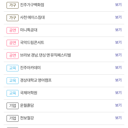
진주가구백화점
보기
가구
사천 에이스침대
보기
가구
미니특공대
보기
공연
국악드림콘서트
보기
공연
브라보 경남, 댄싱 앤 뮤직페스티벌
보기
공연
진주아카데미
보기
교육
경상대학교 영어캠프
보기
교육
국제어학원
보기
교육
운월흙담
보기
기업
천보철강
보기
기업