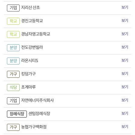
지리산 산초
보기
기업
경진고등학교
보기
학교
경남자영고등학교
보기
학교
전도강변빌라
보기
분양
라온시티S
보기
분양
킹덤가구
보기
가구
초계마루
보기
식당
자연에너지주식회사
보기
기업
센텀장례식장
보기
장례식장
농협가구백화점
보기
가구