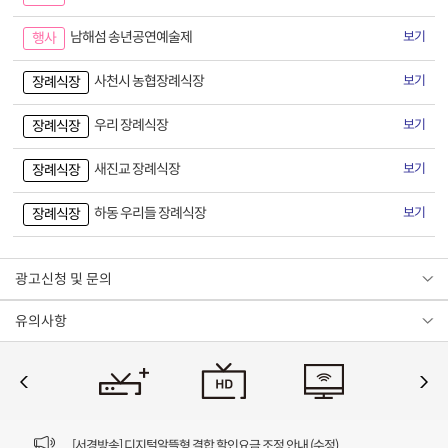
남해섬 송년공연예술제
보기
행사
사천시 농협장례식장
보기
장례식장
우리 장례식장
보기
장례식장
새진교 장례식장
보기
장례식장
하동 우리들 장례식장
보기
장례식장
광고신청 및 문의
유의사항
[VOD공지] 청춘초이스 이용금액 변경 안내
[서경방송] 일부 채널편성 변경 안내의 건 (7/22)
[서경방송] 디지털알뜰형 결합 할인요금 조정 안내 (수정)