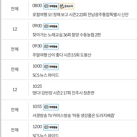
08:00
전체
로컬여행 오! 정해 보고 시즌2 23회 전남광주통합특별시 신안
09:00
12
찾아가는 노래교실 36회 함양 수동농협 2편
09:30
전체
주말여행 산이 좋다 시즌3 5회 도봉산
10:00
전체
SCS 뉴스 와이드
10:25
12
떴다! 강반장 시즌2 17회 진주시 정촌면
10:55
전체
서경방송 TV 커머스방송 '하동 생강품은 도라지배즙'
12:00
전체
SCS 뉴스 와이드