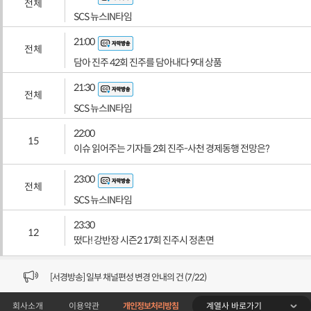
전체
SCS 뉴스IN타임
21:00
전체
담아 진주 42회 진주를 담아내다 9대 상품
21:30
전체
SCS 뉴스IN타임
22:00
15
이슈 읽어주는 기자들 2회 진주-사천 경제동행 전망은?
23:00
전체
SCS 뉴스IN타임
23:30
12
떴다! 강반장 시즌2 17회 진주시 정촌면
[VOD공지] 청춘초이스 이용금액 변경 안내
[서경방송] 일부 채널편성 변경 안내의 건 (7/22)
계열사 바로가기
회사소개
이용약관
개인정보처리방침
[서경방송] 디지털알뜰형 결합 할인요금 조정 안내 (수정)