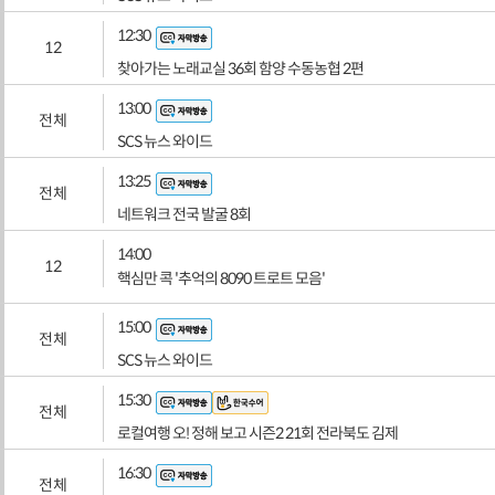
12:30
12
찾아가는 노래교실 36회 함양 수동농협 2편
13:00
전체
SCS 뉴스 와이드
13:25
전체
네트워크 전국 발굴 8회
14:00
12
핵심만 콕 '추억의 8090 트로트 모음'
15:00
전체
SCS 뉴스 와이드
15:30
전체
로컬여행 오! 정해 보고 시즌2 21회 전라북도 김제
16:30
전체