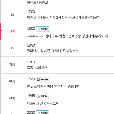
혁신도시NEWS
17:00
15
이슈 읽어주는 기자들 2회 진주-사천 경제동행 전망은?
18:00
전체
6mm 우리가 간다 1046회 청소년 K-pop 경연대회/우리 가게 오픈했어요
18:30
12
떴다! 강반장 시즌2 17회 진주시 정촌면
19:00
전체
SCS 뉴스IN타임
19:30
전체
한 길로 다져온 마음 '명경지수' 종합 1편
19:55
전체
네트워크 전국 발굴 10회
20:30