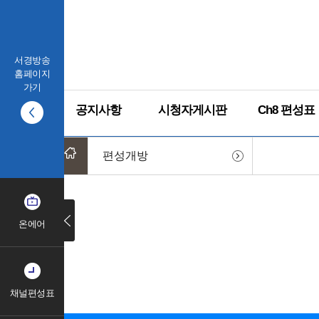
서경방송
홈페이지
가기
공지사항
시청자게시판
Ch8 편성표
편성개방
온에어
채널편성표