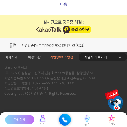
다음
[VOD공지] 청춘초이스 이용금액 변경 안내
[서경방송] 일부 채널편성 변경 안내의 건 (7/22)
계열사 바로가기
회사소개
이용약관
개인정보처리방침
[서경방송] 디지털알뜰형 결합 할인요금 조정 안내 (수정)
대표이사 윤철지
[공지] 개인정보처리방침 (Ver2.15) 개정의 건 (7/1)
(우 52691) 경상남도 진주시 진양호로 532(동성동) 삼광빌딩 6F
사업자등록번호 613-81-15007 통신판매신고 진주통판 06-60호
[서경방송] 일부 채널편성 변경 안내의 건 (7/1)
서경방송 고객센터 : 1877-6666 , 055-740-3001
청소년보호책임자 : 박성철 팀장
Copyright ⓒ (주)서경방송. All Rights Reserved.
[VOD공지] 청춘초이스 이용금액 변경 안내
[서경방송] 일부 채널편성 변경 안내의 건 (7/22)
가입상담
SNS
뉴스
마이